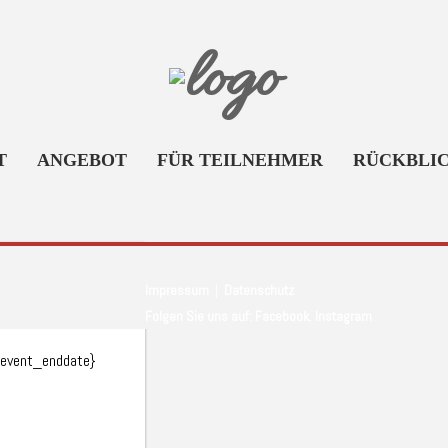
T
ANGEBOT
FÜR TEILNEHMER
RÜCKBLI
Impressum
|
Datenschutz
Folgen Sie uns auf:
Facebook
,
Instagram
 {event_enddate}