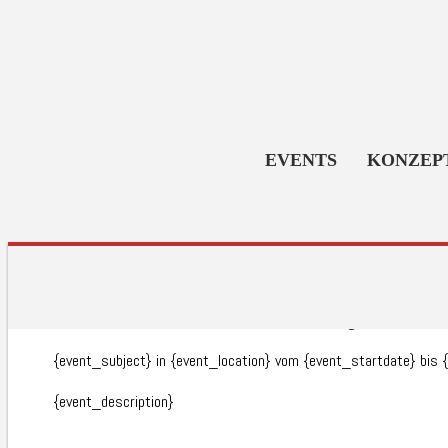
EVENTS
KONZEP
{event_subject}
{event_subject} in {event_location} vom {event_startdate} bis
{event_description}